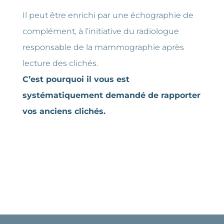
Il
peut
être
enrichi
par
une
échographie
de
complément,
à
l’initiative
du
radiologue
responsable
de
la
mammographie après
lecture des clichés.
C’est
pourquoi
il
vous
est
systématiquement
demandé
de
rapporter
vos
anciens
clichés.